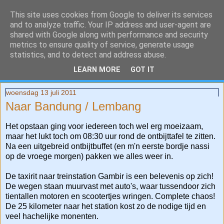
This site uses cookies from Google to deliver its services
and to analyze traffic. Your IP address and user-agent are
shared with Google along with performance and security
metrics to ensure quality of service, generate usage
statistics, and to detect and address abuse.
LEARN MORE
GOT IT
woensdag 13 juli 2011
Naar Bandung / Lembang
Het opstaan ging voor iedereen toch wel erg moeizaam,
maar het lukt toch om 08:30 uur rond de ontbijttafel te zitten.
Na een uitgebreid ontbijtbuffet (en m'n eerste bordje nassi
op de vroege morgen) pakken we alles weer in.
De taxirit naar treinstation Gambir is een belevenis op zich!
De wegen staan muurvast met auto's, waar tussendoor zich
tientallen motoren en scootertjes wringen. Complete chaos!
De 25 kilometer naar het station kost zo de nodige tijd en
veel hachelijke monenten.