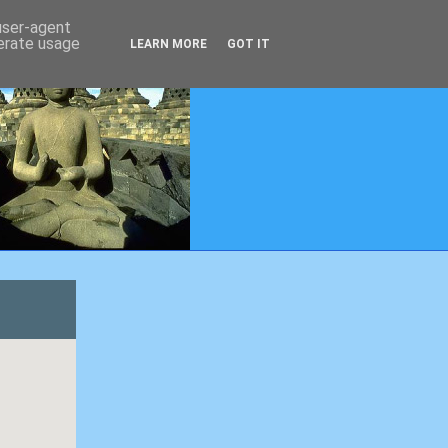
 user-agent
nerate usage
LEARN MORE
GOT IT