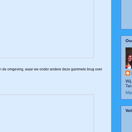
Ove
n de omgeving, waar we onder andere deze gammele brug over
Wij
Tar
Mij
Vol