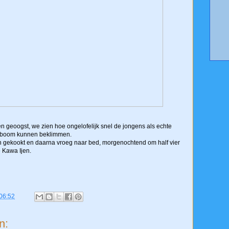
 geoogst, we zien hoe ongelofelijk snel de jongens als echte
mboom kunnen beklimmen.
ten gekookt en daarna vroeg naar bed, morgenochtend om half vier
 Kawa Ijen.
06:52
n: