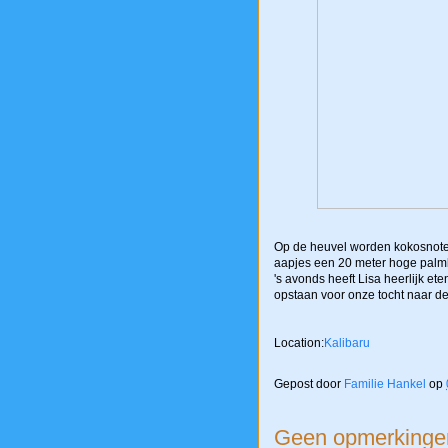
Op de heuvel worden kokosnoten
aapjes een 20 meter hoge pal
's avonds heeft Lisa heerlijk e
opstaan voor onze tocht naar de
Location:
Kalibaru
Gepost door
Familie Hankel
op
Geen opmerkinge