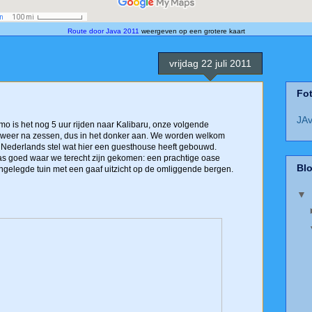
Route door Java 2011
weergeven op een grotere kaart
vrijdag 22 juli 2011
Fo
JAv
o is het nog 5 uur rijden naar Kalibaru, onze volgende
 weer na zessen, dus in het donker aan. We worden welkom
n Nederlands stel wat hier een guesthouse heeft gebouwd.
s goed waar we terecht zijn gekomen: een prachtige oase
Blo
ngelegde tuin met een gaaf uitzicht op de omliggende bergen.
▼