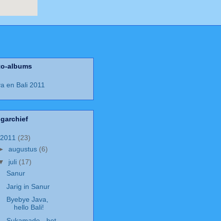
to-albums
a en Bali 2011
garchief
2011
(23)
►
augustus
(6)
▼
juli
(17)
Sanur
Jarig in Sanur
Byebye Java,
hello Bali!
Sukamade - het